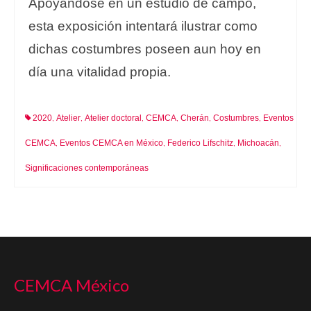
Apoyándose en un estudio de campo,
esta exposición intentará ilustrar como
dichas costumbres poseen aun hoy en
día una vitalidad propia.
2020
Atelier
Atelier doctoral
CEMCA
Cherán
Costumbres
Eventos
,
,
,
,
,
,
CEMCA
Eventos CEMCA en México
Federico Lifschitz
Michoacán
,
,
,
,
Significaciones contemporáneas
CEMCA México