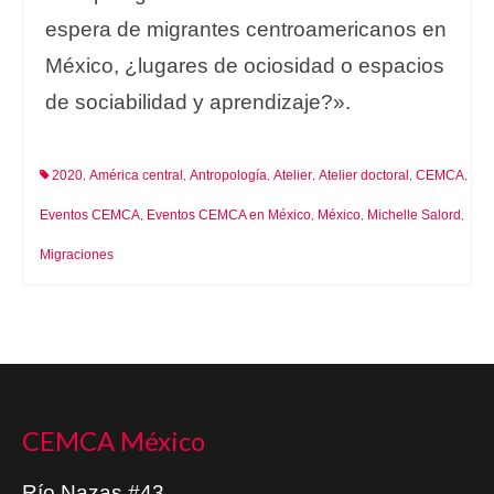
espera de migrantes centroamericanos en
México, ¿lugares de ociosidad o espacios
de sociabilidad y aprendizaje?».
2020
América central
Antropología
Atelier
Atelier doctoral
CEMCA
,
,
,
,
,
,
Eventos CEMCA
Eventos CEMCA en México
México
Michelle Salord
,
,
,
,
Migraciones
CEMCA México
Río Nazas #43