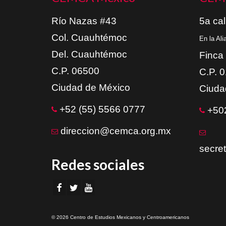
Río Nazas #43
5a cal
Col. Cuauhtémoc
En la Al
Del. Cuauhtémoc
Finca
C.P. 06500
C.P. 
Ciudad de México
Ciuda
+52 (55) 5566 0777
+502
direccion@cemca.org.mx
secre
Redes sociales
© 2026 Centro de Estudios Mexicanos y Centroamericanos