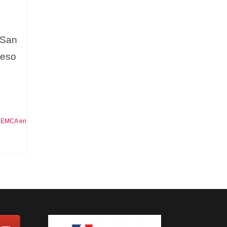
 San
reso
CEMCA en