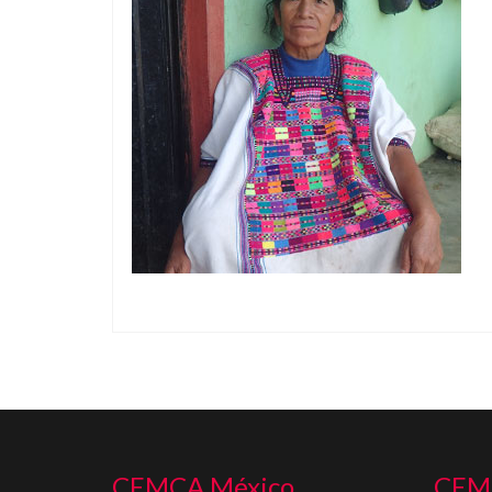
CEMCA México
CEM