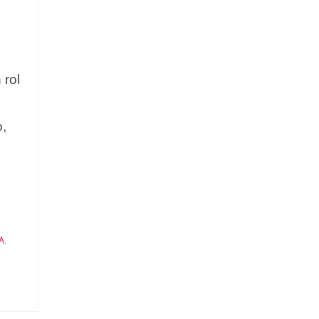
 rol
,
A
,