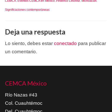
CEMCA
Eventos CEMCA en México
Federico Lifschitz
Michoacán
,
,
,
,
Significaciones contemporáneas
Deja una respuesta
Lo siento, debes estar
conectado
para publicar
un comentario.
CEMCA México
Río Nazas #43
Col. Cuauhtémoc
Del. Cuauhtémoc