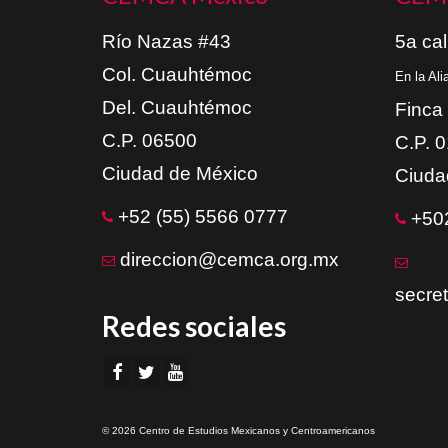
Río Nazas #43
5a cal
Col. Cuauhtémoc
En la Al
Del. Cuauhtémoc
Finca
C.P. 06500
C.P. 
Ciudad de México
Ciuda
+52 (55) 5566 0777
+502
direccion@cemca.org.mx
secre
Redes sociales
© 2026 Centro de Estudios Mexicanos y Centroamericanos