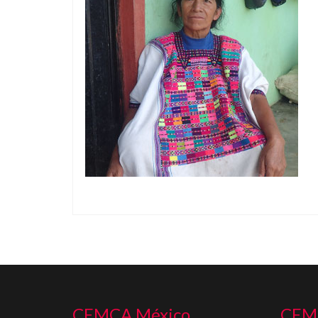
CEMCA México
CEM