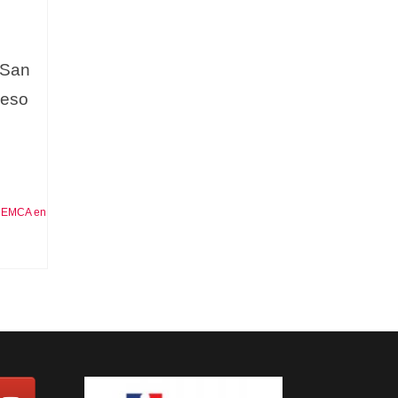
 San
reso
CEMCA en