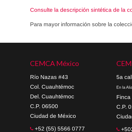
Consulte la descripción sintética de la c
Para mayor información sobre la colecc
CEMCA México
CEM
Río Nazas #43
5a cal
Col. Cuauhtémoc
En la Al
Del. Cuauhtémoc
Finca
C.P. 06500
C.P. 
Ciudad de México
Ciuda
+52 (55) 5566 0777
+502