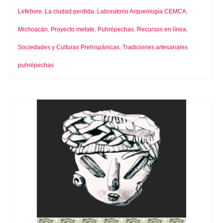
Lefebvre
La ciudad perdida
Laboratorio Arqueología CEMCA
,
,
,
Michoacán
Proyecto metate
Puhrépechas
Recursos en línea
,
,
,
,
Sociedades y Culturas Prehispánicas
Tradiciones artesanales
,
puhrépechas