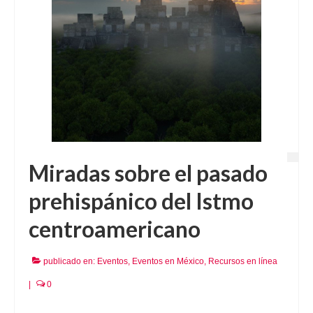
Miradas sobre el pasado
prehispánico del Istmo
centroamericano
publicado en:
Eventos
,
Eventos en México
,
Recursos en línea
|
0