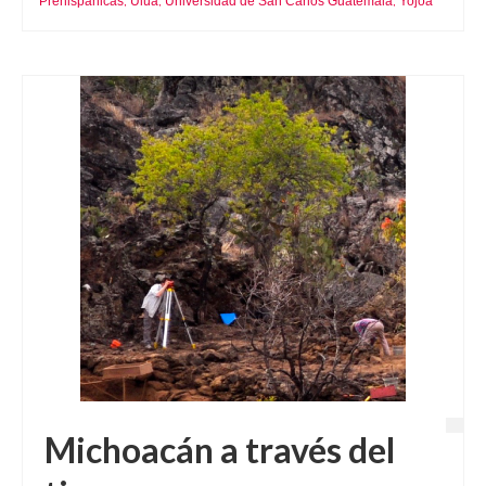
Prehispánicas
Ulua
Universidad de San Carlos Guatemala
Yojoa
,
,
,
Michoacán a través del