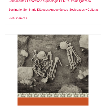
Permanentes
Laboratorio Arqueología CEMCA
Osiris Quezada
,
,
,
Seminario
Seminario Diálogos Arqueológicos
Sociedades y Culturas
,
,
Prehispánicas