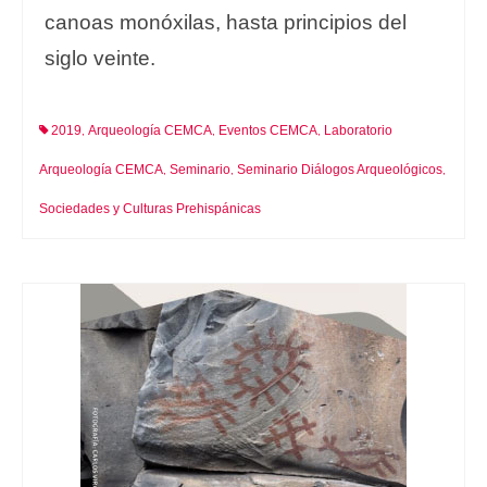
canoas monóxilas, hasta principios del
siglo veinte.
2019
Arqueología CEMCA
Eventos CEMCA
Laboratorio
,
,
,
Arqueología CEMCA
Seminario
Seminario Diálogos Arqueológicos
,
,
,
Sociedades y Culturas Prehispánicas