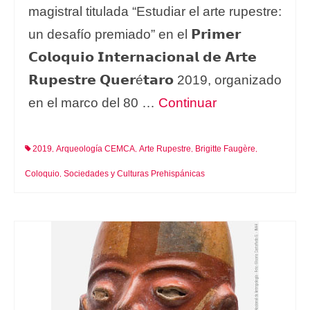
magistral titulada “Estudiar el arte rupestre:
un desafío premiado” en el 𝗣𝗿𝗶𝗺𝗲𝗿
𝗖𝗼𝗹𝗼𝗾𝘂𝗶𝗼 𝗜𝗻𝘁𝗲𝗿𝗻𝗮𝗰𝗶𝗼𝗻𝗮𝗹 𝗱𝗲 𝗔𝗿𝘁𝗲
𝗥𝘂𝗽𝗲𝘀𝘁𝗿𝗲 𝗤𝘂𝗲𝗿é𝘁𝗮𝗿𝗼 2019, organizado
en el marco del 80 …
Continuar
2019
Arqueología CEMCA
Arte Rupestre
Brigitte Faugère
,
,
,
,
Coloquio
Sociedades y Culturas Prehispánicas
,