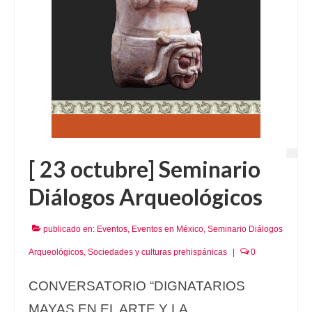
[ 23 octubre] Seminario
Diálogos Arqueológicos
publicado en:
Eventos
,
Eventos en México
,
Seminario Diálogos
Arqueológicos
,
Sociedades y culturas prehispánicas
|
0
CONVERSATORIO “DIGNATARIOS
MAYAS EN EL ARTE Y LA