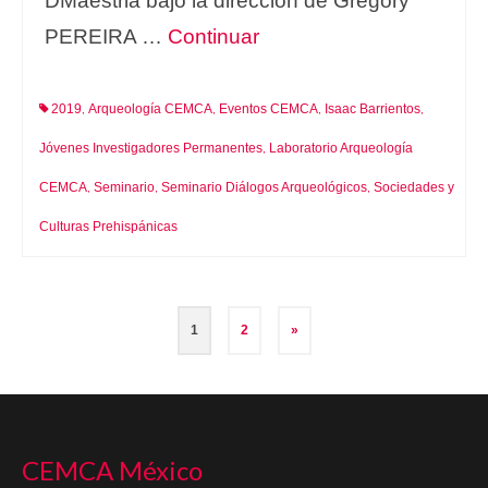
DMaestria bajo la direccion de Gregory
PEREIRA …
Continuar
2019
Arqueología CEMCA
Eventos CEMCA
Isaac Barrientos
,
,
,
,
Jóvenes Investigadores Permanentes
Laboratorio Arqueología
,
CEMCA
Seminario
Seminario Diálogos Arqueológicos
Sociedades y
,
,
,
Culturas Prehispánicas
Navegación
1
2
»
de
entradas
CEMCA México