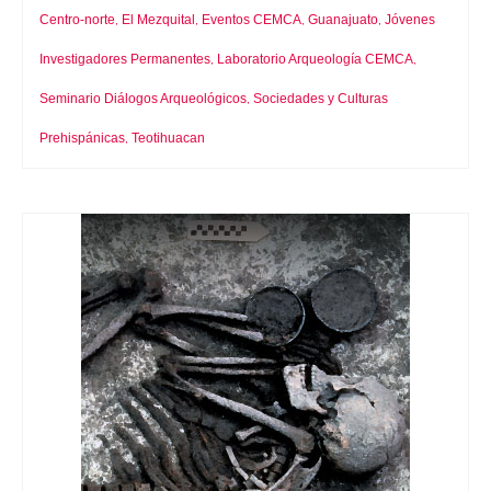
Centro-norte
El Mezquital
Eventos CEMCA
Guanajuato
Jóvenes
,
,
,
,
Investigadores Permanentes
Laboratorio Arqueología CEMCA
,
,
Seminario Diálogos Arqueológicos
Sociedades y Culturas
,
Prehispánicas
Teotihuacan
,