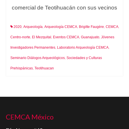
comercial de Teotihuacán con sus vecinos
2020
Arqueología
Arqueología CEMCA
Brigitte Faugère
CEMCA
,
,
,
,
,
Centro-norte
El Mezquital
Eventos CEMCA
Guanajuato
Jóvenes
,
,
,
,
Investigadores Permanentes
Laboratorio Arqueología CEMCA
,
,
Seminario Diálogos Arqueológicos
Sociedades y Culturas
,
Prehispánicas
Teotihuacan
,
CEMCA México