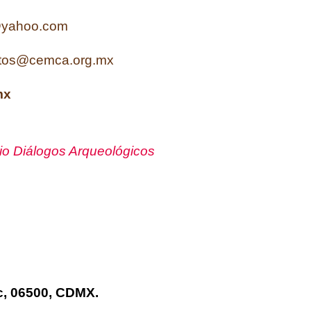
@yahoo.com
entos@cemca.org.mx
mx
io Diálogos Arqueológicos
c, 06500, CDMX.