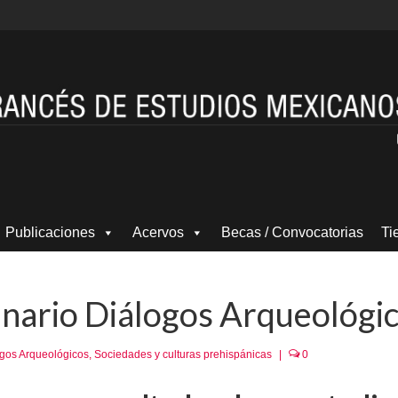
Publicaciones
Acervos
Becas / Convocatorias
Ti
inario Diálogos Arqueológi
gos Arqueológicos
,
Sociedades y culturas prehispánicas
|
0