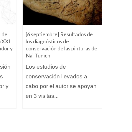
 del
[6 septiembre] Resultados de
[7 julio] 
o XXI
los diagnósticos de
Ecoturis
ador y
conservación de las pinturas de
Sureste 
Naj Tunich
Ecoturi
nsión
Los estudios de
el Sure
es
conservación llevados a
promove
or y
cabo por el autor se apoyan
que res
en 3 visitas...