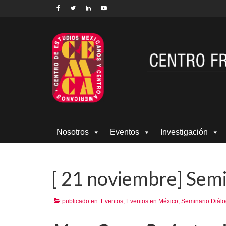
Nosotros
Eventos
Investigación
[ 21 noviembre] Sem
publicado en:
Eventos
,
Eventos en México
,
Seminario Diálo