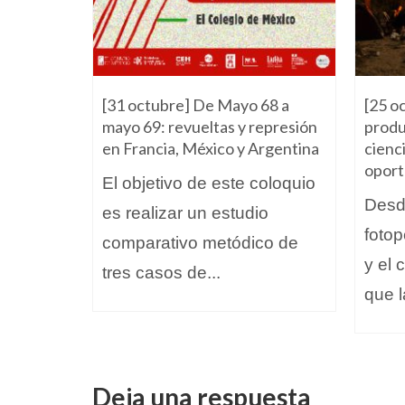
23
[31 octubre] De Mayo 68 a
[25 o
mayo 69: revueltas y represión
produ
as a
en Francia, México y Argentina
cienci
onalidad
oport
El objetivo de este coloquio
ados en
Desde
es realizar un estudio
s...
fotop
comparativo metódico de
y el 
tres casos de...
que l
Deja una respuesta