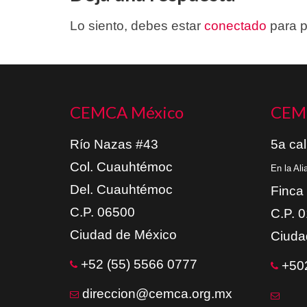
Lo siento, debes estar
conectado
para p
CEMCA México
CEM
Río Nazas #43
5a cal
Col. Cuauhtémoc
En la Al
Del. Cuauhtémoc
Finca
C.P. 06500
C.P. 
Ciudad de México
Ciuda
+52 (55) 5566 0777
+502
direccion@cemca.org.mx