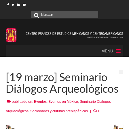
Buscar
por:
MENU
[19 marzo] Seminario
Diálogos Arqueológicos
publicado en:
Eventos
,
Eventos en México
,
Seminario Diálogos
Arqueológicos
,
Sociedades y culturas prehispánicas
|
1