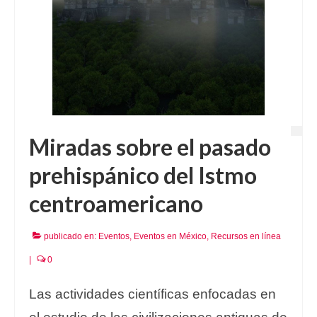
Miradas sobre el pasado
prehispánico del Istmo
centroamericano
publicado en:
Eventos
,
Eventos en México
,
Recursos en línea
|
0
Las actividades científicas enfocadas en