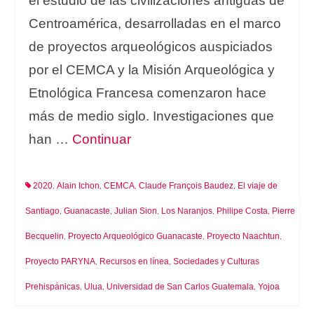
el estudio de las civilizaciones antiguas de
Centroamérica, desarrolladas en el marco
de proyectos arqueológicos auspiciados
por el CEMCA y la Misión Arqueológica y
Etnológica Francesa comenzaron hace
más de medio siglo. Investigaciones que
han …
Continuar
2020
Alain Ichon
CEMCA
Claude François Baudez
El viaje de
,
,
,
,
Santiago
Guanacaste
Julian Sion
Los Naranjos
Philipe Costa
Pierre
,
,
,
,
,
Becquelin
Proyecto Arqueológico Guanacaste
Proyecto Naachtun
,
,
,
Proyecto PARYNA
Recursos en línea
Sociedades y Culturas
,
,
Prehispánicas
Ulua
Universidad de San Carlos Guatemala
Yojoa
,
,
,