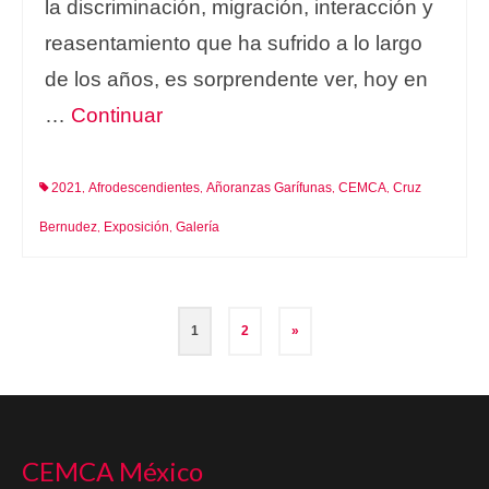
la discriminación, migración, interacción y
reasentamiento que ha sufrido a lo largo
de los años, es sorprendente ver, hoy en
…
Continuar
2021
Afrodescendientes
Añoranzas Garífunas
CEMCA
Cruz
,
,
,
,
Bernudez
Exposición
Galería
,
,
Navegación
1
2
»
de
entradas
CEMCA México