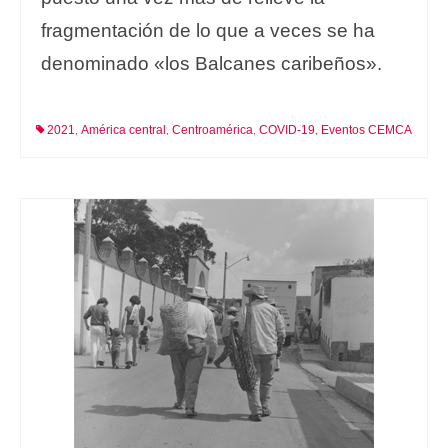
fragmentación de lo que a veces se ha
denominado «los Balcanes caribeños».
2021
América central
Centroamérica
COVID-19
Eventos CEMCA
,
,
,
,