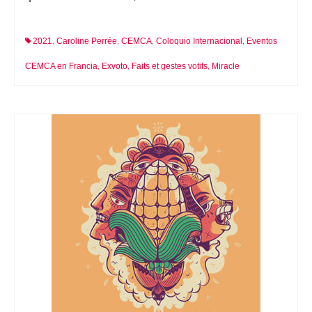
2021
Caroline Perrée
CEMCA
Coloquio Internacional
Eventos
,
,
,
,
CEMCA en Francia
Exvoto
Faits et gestes votifs
Miracle
,
,
,