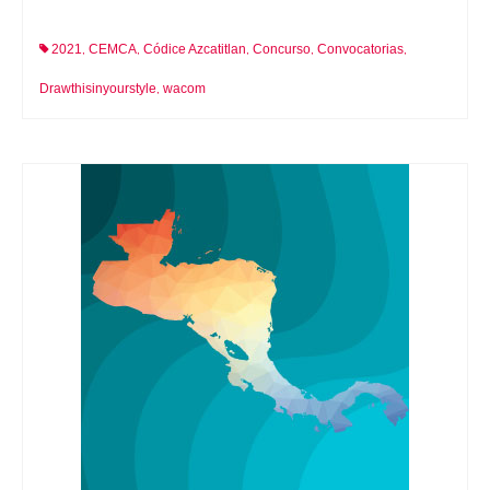
2021
CEMCA
Códice Azcatitlan
Concurso
Convocatorias
,
,
,
,
,
Drawthisinyourstyle
wacom
,