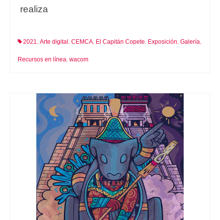
realiza
2021
Arte digital
CEMCA
El Capitán Copete
Exposición
Galería
,
,
,
,
,
,
Recursos en línea
wacom
,