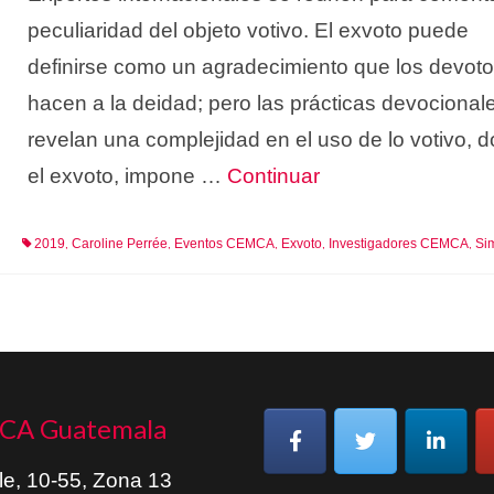
peculiaridad del objeto votivo. El exvoto puede
definirse como un agradecimiento que los devot
hacen a la deidad; pero las prácticas devocional
revelan una complejidad en el uso de lo votivo, 
el exvoto, impone …
Continuar
2019
Caroline Perrée
Eventos CEMCA
Exvoto
Investigadores CEMCA
Si
,
,
,
,
,
CA Guatemala
le, 10-55, Zona 13