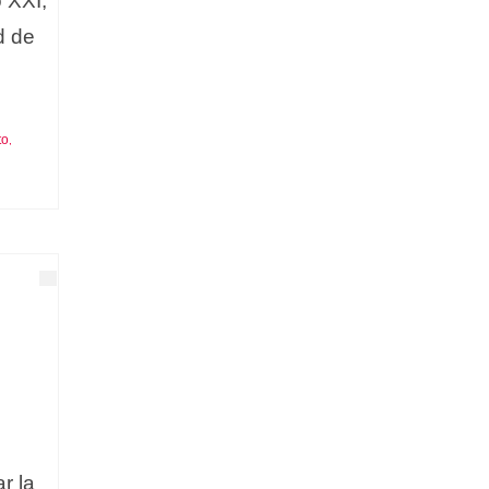
o XXI,
d de
to
,
r la