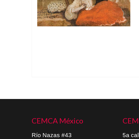
CEMCA México
CEM
Río Nazas #43
5a cal