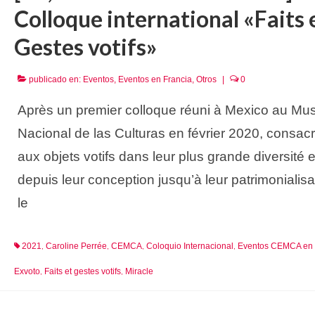
Colloque international «Faits 
Gestes votifs»
publicado en:
Eventos
,
Eventos en Francia
,
Otros
|
0
Après un premier colloque réuni à Mexico au Mu
Nacional de las Culturas en février 2020, consac
aux objets votifs dans leur plus grande diversité e
depuis leur conception jusqu’à leur patrimonialisa
le
2021
Caroline Perrée
CEMCA
Coloquio Internacional
Eventos CEMCA en 
,
,
,
,
Exvoto
Faits et gestes votifs
Miracle
,
,