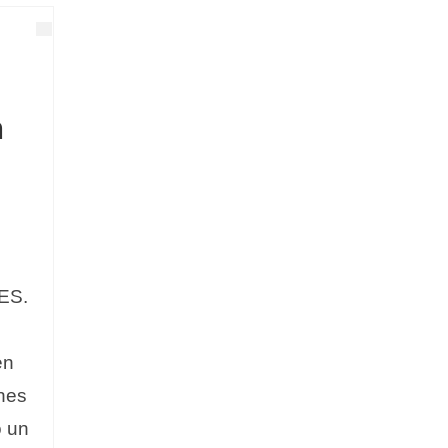
n
ES.
en
ones
o un