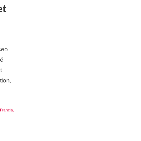
et
seo
ré
t
tion,
Francia
,