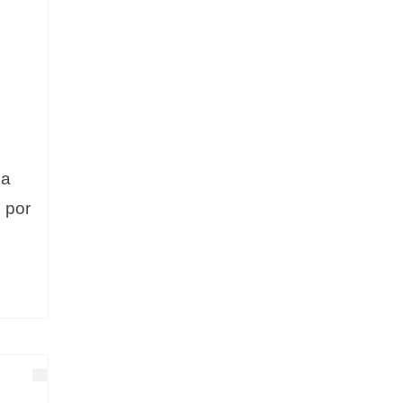
la
o por