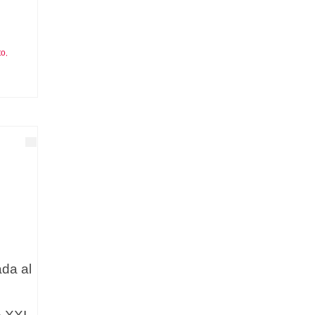
to
,
da al