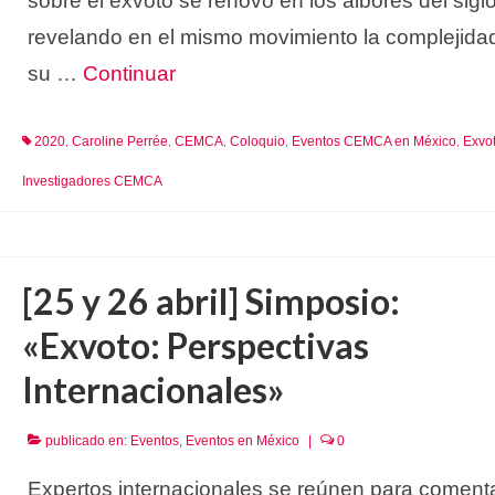
sobre el exvoto se renovó en los albores del sigl
revelando en el mismo movimiento la complejida
su …
Continuar
2020
Caroline Perrée
CEMCA
Coloquio
Eventos CEMCA en México
Exvo
,
,
,
,
,
Investigadores CEMCA
[25 y 26 abril] Simposio:
«Exvoto: Perspectivas
Internacionales»
publicado en:
Eventos
,
Eventos en México
|
0
Expertos internacionales se reúnen para comenta