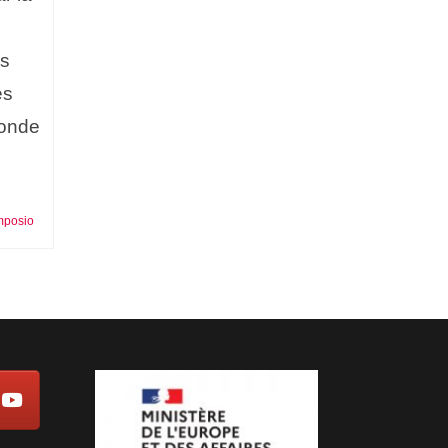
os
es
donde
mposio