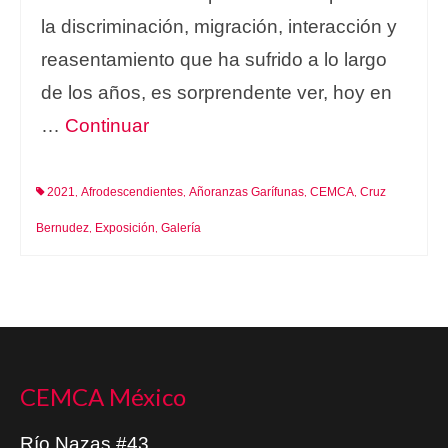
la discriminación, migración, interacción y
reasentamiento que ha sufrido a lo largo
de los años, es sorprendente ver, hoy en
…
Continuar
2021
Afrodescendientes
Añoranzas Garífunas
CEMCA
Cruz
,
,
,
,
Bernudez
Exposición
Galería
,
,
CEMCA México
Río Nazas #43