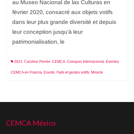
au Museo Nacional de las Culturas en
février 2020, consacré aux objets votifs
dans leur plus grande diversité et depuis
leur conception jusqu’à leur
patrimonialisation, le
2021
Caroline Perrée
CEMCA
Coloquio Internacional
Eventos
,
,
,
,
CEMCA en Francia
Exvoto
Faits et gestes votifs
Miracle
,
,
,
CEMCA México