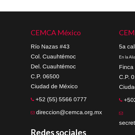
CEMCA México
CEM
Río Nazas #43
5a cal
Col. Cuauhtémoc
En la Al
Del. Cuauhtémoc
Finca
C.P. 06500
C.P. 
Ciudad de México
Ciuda
+52 (55) 5566 0777
+502
direccion@cemca.org.mx
secre
Redes sociales