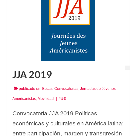
JJA 2019
publicado en:
Becas
,
Convocatorias
,
Jornadas de Jóvenes
Americanistas
,
Movilidad
|
0
Convocatoria JJA 2019 Políticas
económicas y culturales en América latina:
entre participación, margen y transgresión