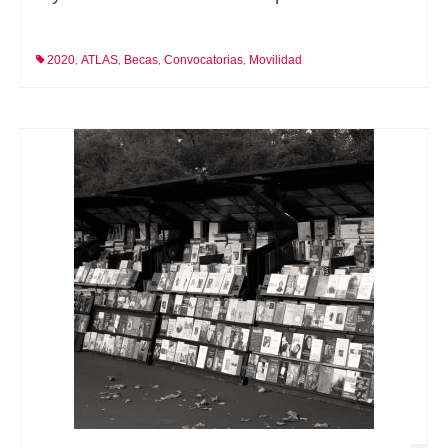
2020
ATLAS
Becas
Convocatorias
Movilidad
,
,
,
,