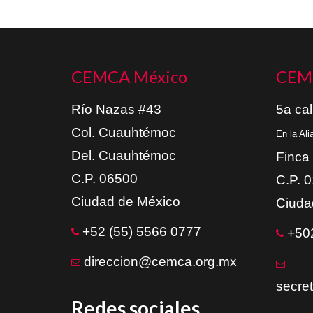
CEMCA México
CEM
Río Nazas #43
5a cal
Col. Cuauhtémoc
En la Al
Del. Cuauhtémoc
Finca
C.P. 06500
C.P. 
Ciudad de México
Ciuda
+52 (55) 5566 0777
+502
direccion@cemca.org.mx
secre
Redes sociales