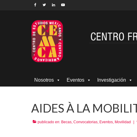
Nosotros
Eventos
Investigación
AIDES À LA MOBILI
publicado en:
Becas
,
Convocatorias
,
Eventos
,
Movilidad
|