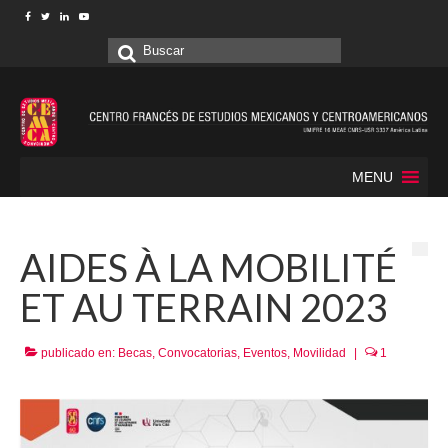
Buscar
por:
MENU
AIDES À LA MOBILITÉ
ET AU TERRAIN 2023
publicado en:
Becas
,
Convocatorias
,
Eventos
,
Movilidad
|
1