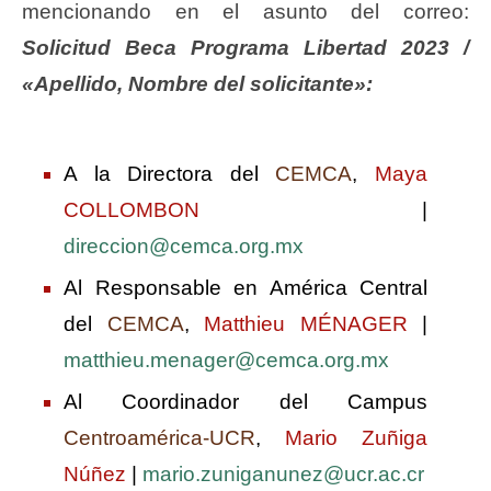
mencionando en el asunto del correo:
Solicitud Beca Programa Libertad 2023 /
«Apellido, Nombre del solicitante»:
A la Directora del
CEMCA
,
Maya
COLLOMBON
|
direccion@cemca.org.mx
Al Responsable en América Central
del
CEMCA
,
Matthieu MÉNAGER
|
matthieu.menager@cemca.org.mx
Al Coordinador del Campus
Centroamérica-UCR
,
Mario Zuñiga
Núñez
|
mario.zuniganunez@ucr.ac.cr