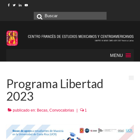
Buscar
por:
MENU
Programa Libertad
2023
publicado en:
Becas
,
Convocatorias
|
1