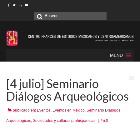
Buscar
por:
MENU
[4 julio] Seminario
Diálogos Arqueológicos
publicado en:
Eventos
,
Eventos en México
,
Seminario Diálogos
Arqueológicos
,
Sociedades y culturas prehispánicas
|
0