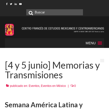
Buscar
por:
MENU
[4 y 5 junio] Memorias y
Transmisiones
publicado en:
Eventos
,
Eventos en México
|
0
Semana América Latina y