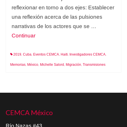
reflexionar en torno a dos ejes: Establecer
una reflexión acerca de las pulsiones
narrativas de los actores que se …
Continuar
2019
Cuba
Eventos CEMCA
Haiti
Investigadores CEMCA
,
,
,
,
,
Memorias
México
Michelle Salord
Migración
Transmisiones
,
,
,
,
CEMCA México
Río Nazas #43