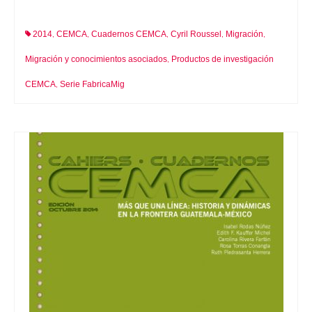
2014
CEMCA
Cuadernos CEMCA
Cyril Roussel
Migración
,
,
,
,
,
Migración y conocimientos asociados
Productos de investigación
,
CEMCA
Serie FabricaMig
,