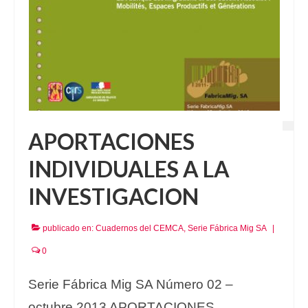
APORTACIONES
INDIVIDUALES A LA
INVESTIGACION
publicado en:
Cuadernos del CEMCA
,
Serie Fábrica Mig SA
|
0
Serie Fábrica Mig SA Número 02 –
octubre 2013 APORTACIONES