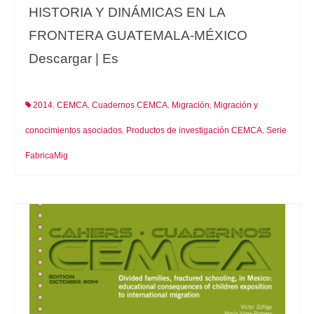
HISTORIA Y DINÁMICAS EN LA
FRONTERA GUATEMALA-MÉXICO
Descargar | Es
2014
CEMCA
Cuadernos CEMCA
Migración
Migración y
,
,
,
,
conocimientos asociados
Productos de investigación CEMCA
Serie
,
,
FabricaMig