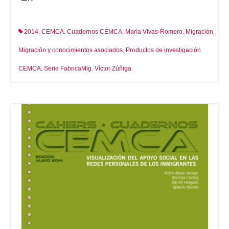
2014
CEMCA
Cuadernos CEMCA
María Vivas-Romero
Migración
,
,
,
,
,
Migración y conocimientos asociados
Productos de investigación
,
CEMCA
Serie FabricaMig
Víctor Zúñiga
,
,