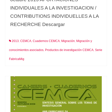
INDIVIDUALES A LA INVESTIGACION /
CONTRIBUTIONS INDIVIDUELLES A LA
RECHERCHE Descargar
2013
CEMCA
Cuadernos CEMCA
Migración
Migración y
,
,
,
,
conocimientos asociados
Productos de investigación CEMCA
Serie
,
,
FabricaMig