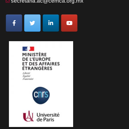
secretaria.ac@cemca.org.mx