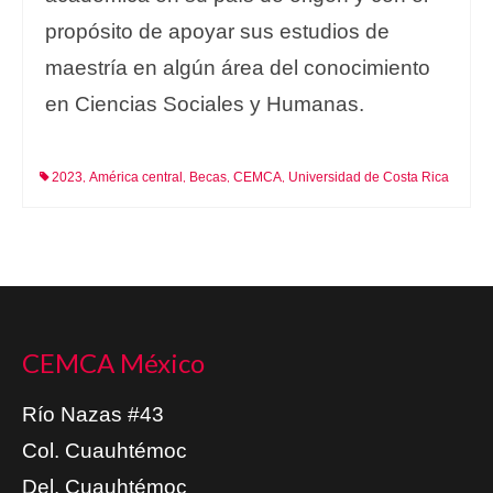
propósito de apoyar sus estudios de
maestría en algún área del conocimiento
en Ciencias Sociales y Humanas.
2023
América central
Becas
CEMCA
Universidad de Costa Rica
,
,
,
,
CEMCA México
Río Nazas #43
Col. Cuauhtémoc
Del. Cuauhtémoc