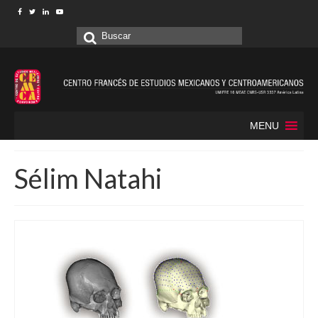
Buscar
por:
MENU
Sélim Natahi