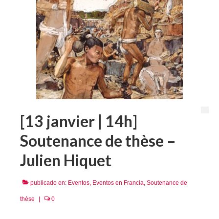
[13 janvier | 14h]
Soutenance de thèse –
Julien Hiquet
publicado en:
Eventos
,
Eventos en Francia
,
Soutenance de
thèse
|
0