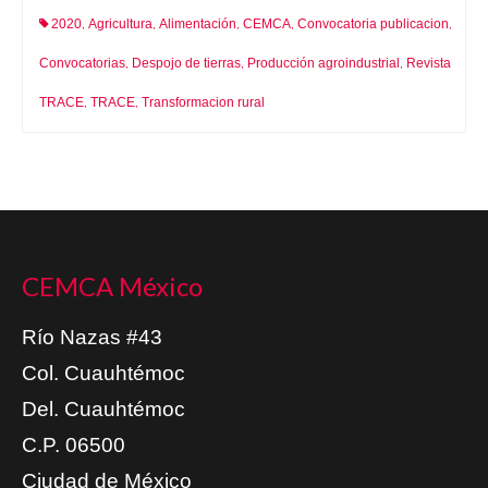
2020
Agricultura
Alimentación
CEMCA
Convocatoria publicacion
,
,
,
,
,
Convocatorias
Despojo de tierras
Producción agroindustrial
Revista
,
,
,
TRACE
TRACE
Transformacion rural
,
,
CEMCA México
Río Nazas #43
Col. Cuauhtémoc
Del. Cuauhtémoc
C.P. 06500
Ciudad de México