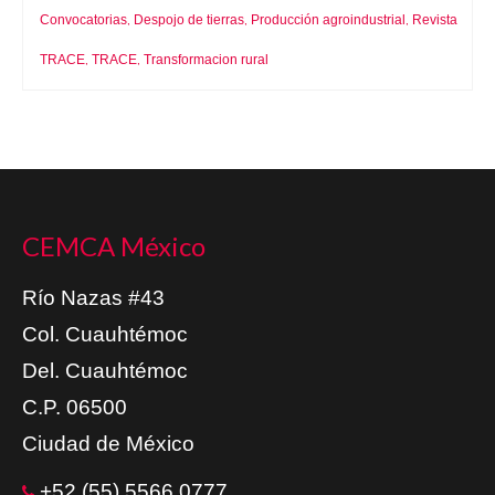
Convocatorias
Despojo de tierras
Producción agroindustrial
Revista
,
,
,
TRACE
TRACE
Transformacion rural
,
,
CEMCA México
Río Nazas #43
Col. Cuauhtémoc
Del. Cuauhtémoc
C.P. 06500
Ciudad de México
+52 (55) 5566 0777