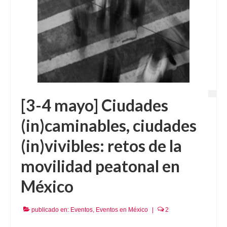
[3-4 mayo] Ciudades
(in)caminables, ciudades
(in)vivibles: retos de la
movilidad peatonal en
México
publicado en:
Eventos
,
Eventos en México
|
2