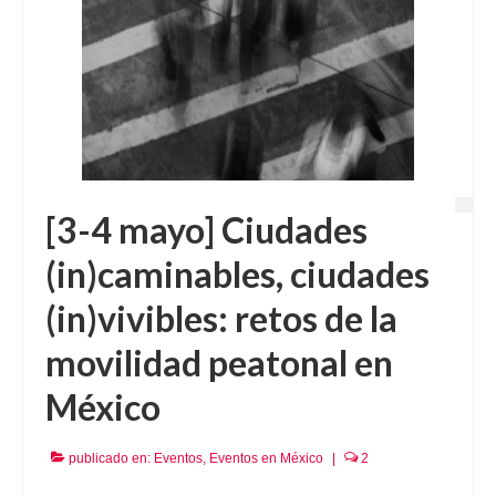
[3-4 mayo] Ciudades
(in)caminables, ciudades
(in)vivibles: retos de la
movilidad peatonal en
México
publicado en:
Eventos
,
Eventos en México
|
2