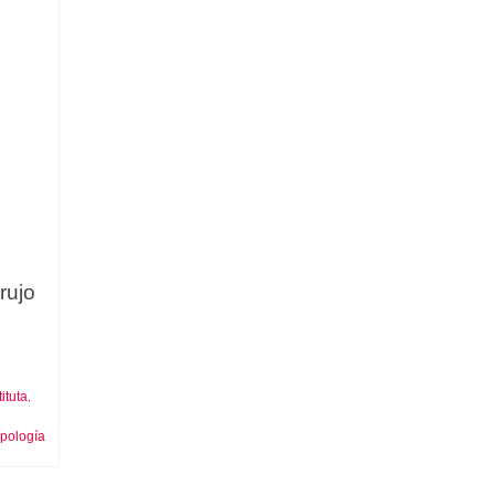
rujo
ituta
,
opología