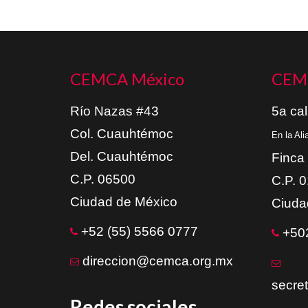
CEMCA México
CEM
Río Nazas #43
5a cal
Col. Cuauhtémoc
En la Al
Del. Cuauhtémoc
Finca
C.P. 06500
C.P. 
Ciudad de México
Ciuda
+52 (55) 5566 0777
+502
direccion@cemca.org.mx
secre
Redes sociales