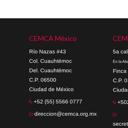
CEMCA México
CEM
Río Nazas #43
5a cal
Col. Cuauhtémoc
En la Al
Del. Cuauhtémoc
Finca
C.P. 06500
C.P. 
Ciudad de México
Ciuda
+52 (55) 5566 0777
+502
direccion@cemca.org.mx
secre