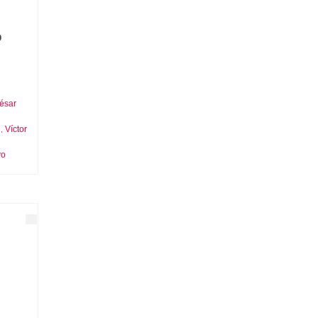
o
César
n
Víctor
,
yo