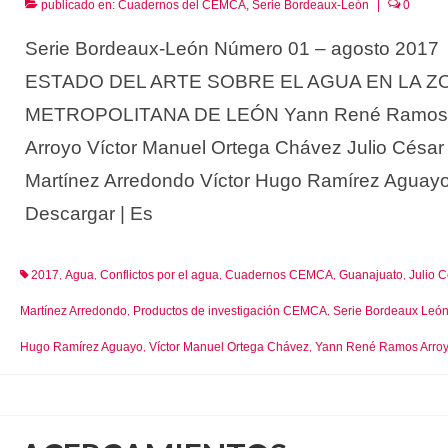
publicado en:
Cuadernos del CEMCA
,
Serie Bordeaux-León
|
0
Serie Bordeaux-León Número 01 – agosto 2017
ESTADO DEL ARTE SOBRE EL AGUA EN LA Z
METROPOLITANA DE LEÓN Yann René Ramos
Arroyo Víctor Manuel Ortega Chávez Julio César
Martínez Arredondo Víctor Hugo Ramírez Aguay
Descargar | Es
2017
Agua
Conflictos por el agua
Cuadernos CEMCA
Guanajuato
Julio 
,
,
,
,
,
Martínez Arredondo
Productos de investigación CEMCA
Serie Bordeaux Leó
,
,
Hugo Ramírez Aguayo
Víctor Manuel Ortega Chávez
Yann René Ramos Arro
,
,