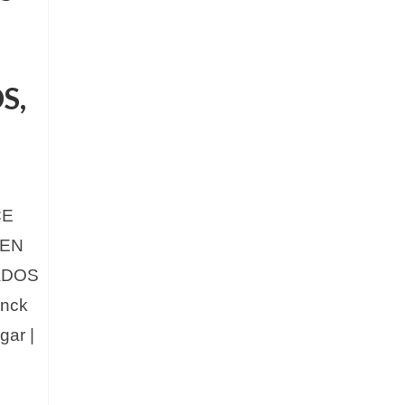
S,
CE
 EN
ADOS
anck
gar |