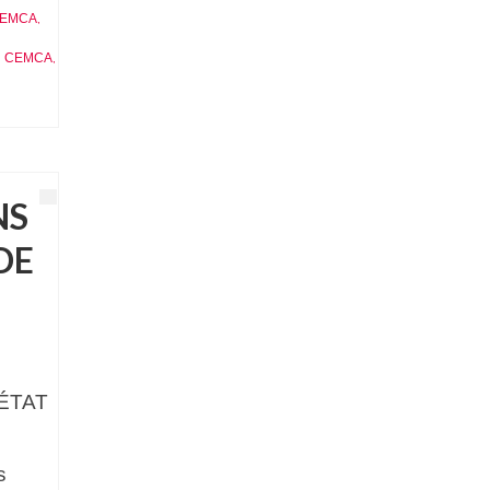
CEMCA
,
ón CEMCA
,
NS
DE
 ÉTAT
s