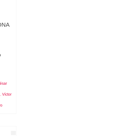
ONA
o
César
n
Víctor
,
yo