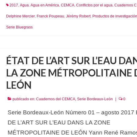
2017
Agua
Agua en América
CEMCA
Conflictos por el agua
Cuadernos 
,
,
,
,
,
Delphine Mercier
Franck Poupeau
Jérémy Robert
Productos de investigaci
,
,
,
Serie Bluegrass
ÉTAT DE L’ART SUR L’EAU DA
LA ZONE MÉTROPOLITAINE 
LEÓN
publicado en:
Cuadernos del CEMCA
,
Serie Bordeaux-León
|
0
Serie Bordeaux-León Número 01 – agosto 2017
DE L’ART SUR L’EAU DANS LA ZONE
MÉTROPOLITAINE DE LEÓN Yann René Ramo