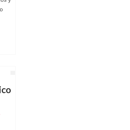
co
ico
0