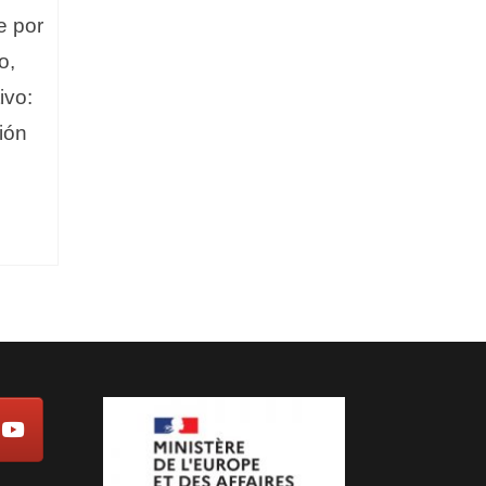
e por
o,
ivo:
ión