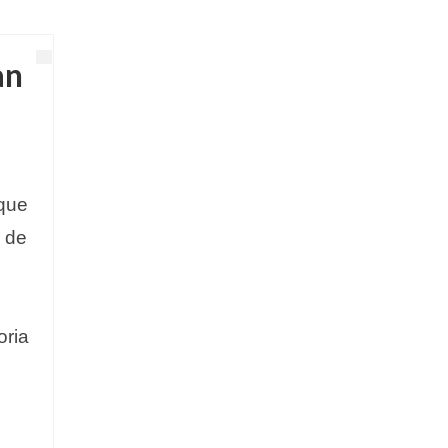
an
 que
l de
n
oria