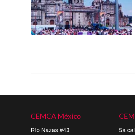
CEMCA México
CEM
Río Nazas #43
5a cal