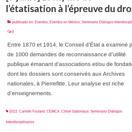
l’étatisation à l’épreuve du dro
publicado en:
Eventos
,
Eventos en México
,
Seminario Diálogos Interdiscipl
0
Entre 1870 et 1914, le Conseil d’État a examiné 
de 1000 demandes de reconnaissance d’utilité
publique émanant d’associations et/ou de fondati
dont les dossiers sont conservés aux Archives
nationales, à Pierrefitte. Leur analyse est riche
d’enseignements.
2022
Camille Foulard
CEMCA
Chloé Gaboriaux
Seminario Diálogos
,
,
,
,
Interdisciplinarios