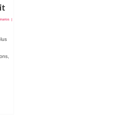
it
inarios
|
plus
ons,