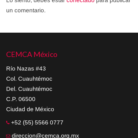
Lo siento, debes estar
conectado
para publicar
un comentario.
CEMCA México
Río Nazas #43
Col. Cuauhtémoc
Del. Cuauhtémoc
C.P. 06500
Ciudad de México
+52 (55) 5566 0777
direccion@cemca.org.mx