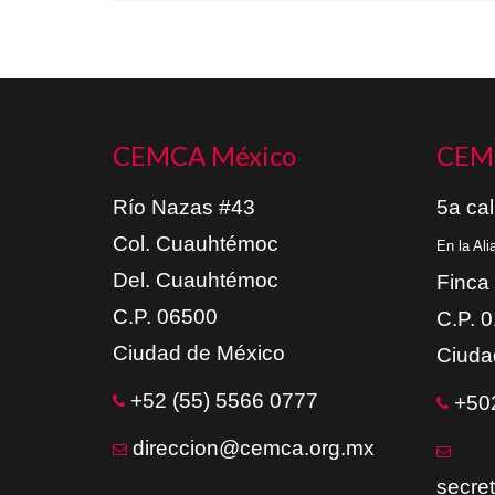
CEMCA México
CEM
Río Nazas #43
5a cal
Col. Cuauhtémoc
En la Al
Del. Cuauhtémoc
Finca
C.P. 06500
C.P. 
Ciudad de México
Ciuda
+52 (55) 5566 0777
+502
direccion@cemca.org.mx
secre