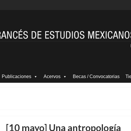
Publicaciones
Acervos
Becas / Convocatorias
Ti
[10 mayo] Una antropología