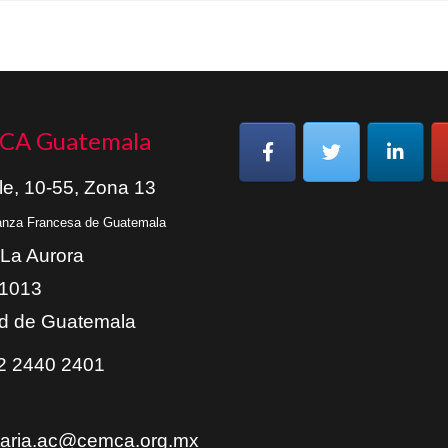
CA Guatemala
le, 10-55, Zona 13
ianza Francesa de Guatemala
 La Aurora
01013
d de Guatemala
 2440 2401
taria.ac@cemca.org.mx