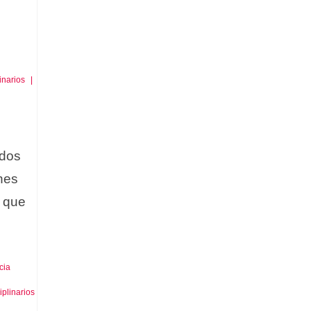
inarios
|
ados
ones
s que
cia
iplinarios