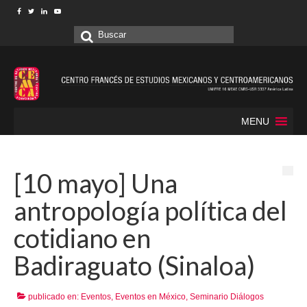
Buscar
por:
MENU
[10 mayo] Una
antropología política del
cotidiano en
Badiraguato (Sinaloa)
publicado en:
Eventos
,
Eventos en México
,
Seminario Diálogos