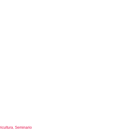
icultura
Seminario
,