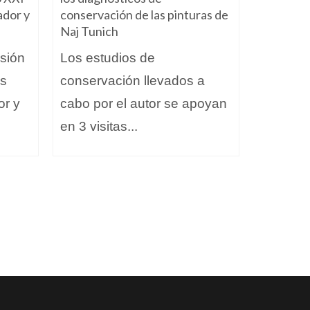
ador y
conservación de las pinturas de
Sureste 
Naj Tunich
Ecoturi
nsión
Los estudios de
el Sure
es
conservación llevados a
promove
or y
cabo por el autor se apoyan
que res
en 3 visitas...