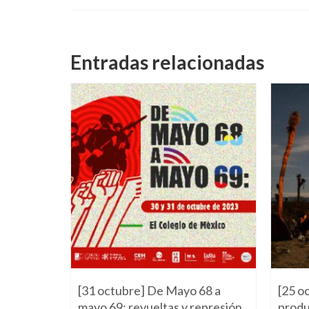
Entradas relacionadas
23
[31 octubre] De Mayo 68 a
[25 o
mayo 69: revueltas y represión
produ