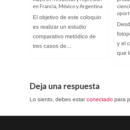
as a
en Francia, México y Argentina
cienci
onalidad
oport
El objetivo de este coloquio
ados en
Desde
es realizar un estudio
s...
fotop
comparativo metódico de
y el 
tres casos de...
que l
Deja una respuesta
Lo siento, debes estar
conectado
para p