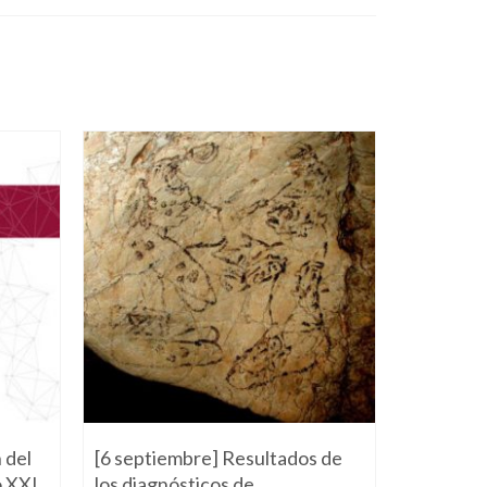
 del
[6 septiembre] Resultados de
[7 julio] 
o XXI
los diagnósticos de
Ecoturis