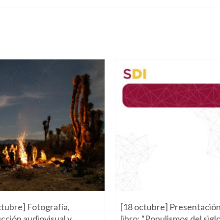
ctubre] Fotografía,
[18 octubre] Presentación
cción audiovisual y
libro: “Populismos del sigl