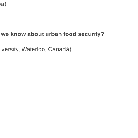
pa)
 we know about urban food security?
niversity, Waterloo, Canadá).
.