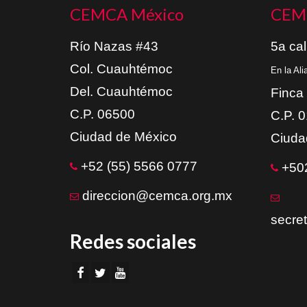
CEMCA México
CEM
Río Nazas #43
5a cal
Col. Cuauhtémoc
En la Al
Del. Cuauhtémoc
Finca
C.P. 06500
C.P. 
Ciudad de México
Ciuda
+52 (55) 5566 0777
+502
direccion@cemca.org.mx
secre
Redes sociales