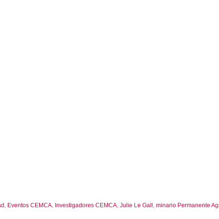
ad
Eventos CEMCA
Investigadores CEMCA
Julie Le Gall
minario Permanente Agr
,
,
,
,