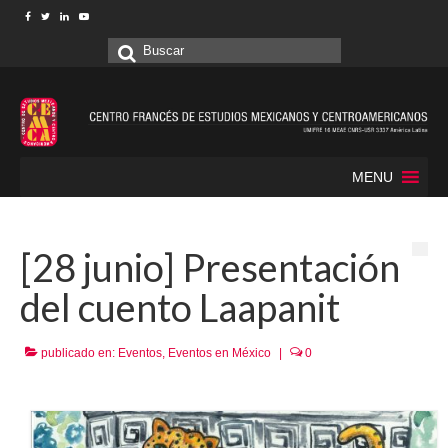
Buscar
por:
MENU
[28 junio] Presentación
del cuento Laapanit
publicado en:
Eventos
,
Eventos en México
|
0