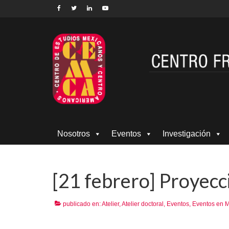
Nosotros
Eventos
Investigación
[21 febrero] Proyecc
publicado en:
Atelier
,
Atelier doctoral
,
Eventos
,
Eventos en 