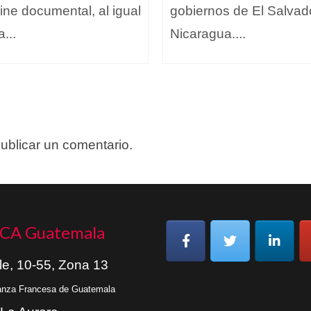
cine documental, al igual
gobiernos de El Salvad
a...
Nicaragua....
ublicar un comentario.
CA Guatemala
le, 10-55, Zona 13
ianza Francesa de Guatemala