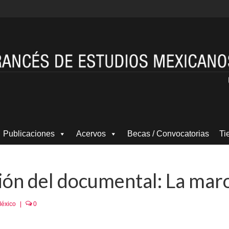
Publicaciones
Acervos
Becas / Convocatorias
Ti
ión del documental: La maro
México
|
0