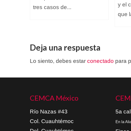
y el 
tres casos de...
que l
Deja una respuesta
Lo siento, debes estar
conectado
para p
CEMCA México
CEM
Río Nazas #43
5a cal
Col. Cuauhtémoc
En la Al
Del. Cuauhtémoc