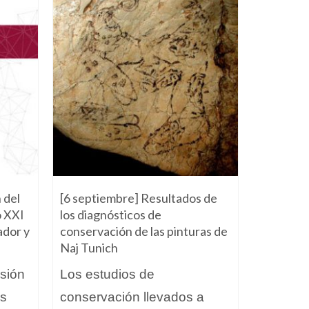
 del
[6 septiembre] Resultados de
[7 julio] 
o XXI
los diagnósticos de
Ecoturis
ador y
conservación de las pinturas de
Sureste 
Naj Tunich
Ecoturi
nsión
Los estudios de
el Sure
es
conservación llevados a
promove