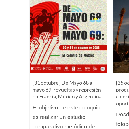
23
[31 octubre] De Mayo 68 a
[25 o
mayo 69: revueltas y represión
produ
as a
en Francia, México y Argentina
cienci
onalidad
oport
El objetivo de este coloquio
ados en
Desde
es realizar un estudio
s...
fotop
comparativo metódico de