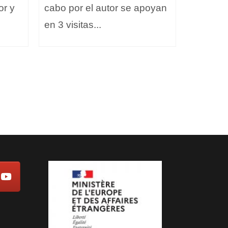
or y
cabo por el autor se apoyan
que res
en 3 visitas...