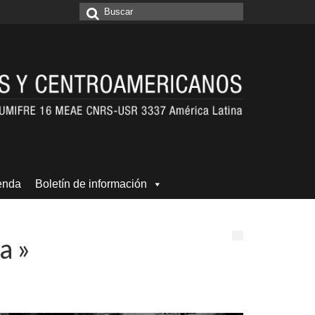
Buscar
por:
enda
Boletín de información
a »