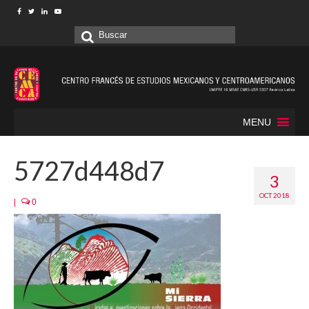
Buscar
por:
MENU
5727d448d7
3
OCT 2018
|
0