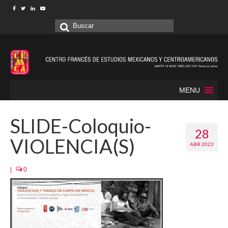
Buscar
por:
MENU
SLIDE-Coloquio-
28
VIOLENCIA(S)
ABR 2023
|
0