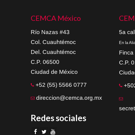
CEMCA México
CEM
Río Nazas #43
5a cal
Col. Cuauhtémoc
En la Al
Del. Cuauhtémoc
Finca
C.P. 06500
C.P. 
Ciudad de México
Ciuda
+52 (55) 5566 0777
+502
direccion@cemca.org.mx
secre
Redes sociales