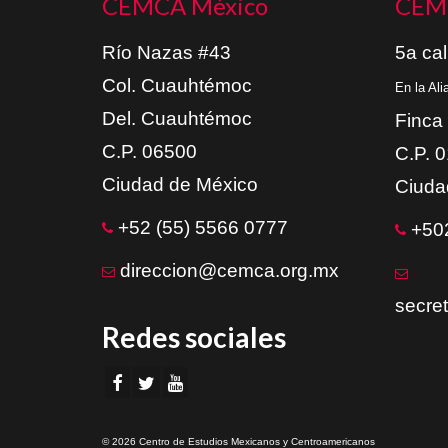
CEMCA México
CEM
Río Nazas #43
5a cal
Col. Cuauhtémoc
En la Al
Del. Cuauhtémoc
Finca
C.P. 06500
C.P. 
Ciudad de México
Ciuda
+52 (55) 5566 0777
+502
direccion@cemca.org.mx
secre
Redes sociales
© 2026 Centro de Estudios Mexicanos y Centroamericanos