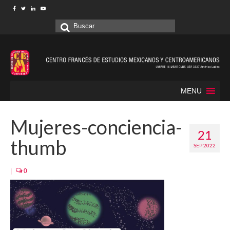
Buscar
por:
MENU
Mujeres-conciencia-
21
thumb
SEP 2022
|
0