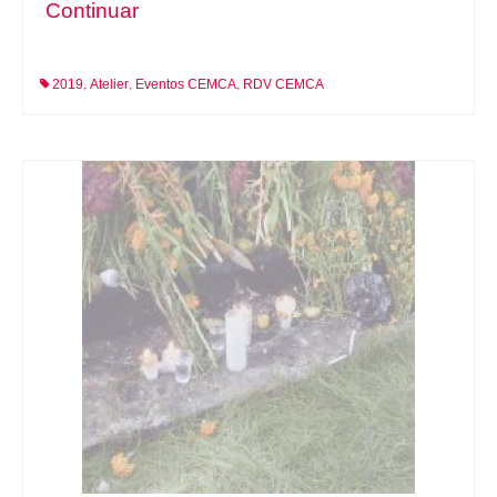
Continuar
2019
Atelier
Eventos CEMCA
RDV CEMCA
,
,
,