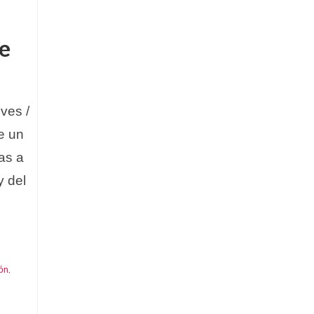
re
ves /
e un
as a
y del
ón
,