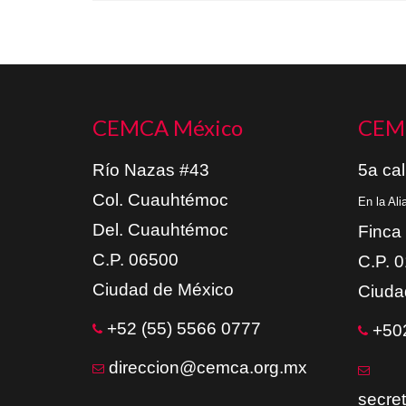
CEMCA México
CEM
Río Nazas #43
5a cal
Col. Cuauhtémoc
En la Al
Del. Cuauhtémoc
Finca
C.P. 06500
C.P. 
Ciudad de México
Ciuda
+52 (55) 5566 0777
+502
direccion@cemca.org.mx
secre